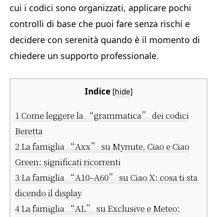
cui i codici sono organizzati, applicare pochi
controlli di base che puoi fare senza rischi e
decidere con serenità quando è il momento di
chiedere un supporto professionale.
Indice
[
hide
]
1
Come leggere la “grammatica” dei codici
Beretta
2
La famiglia “Axx” su Mynute, Ciao e Ciao
Green: significati ricorrenti
3
La famiglia “A10–A60” su Ciao X: cosa ti sta
dicendo il display
4
La famiglia “AL” su Exclusive e Meteo: