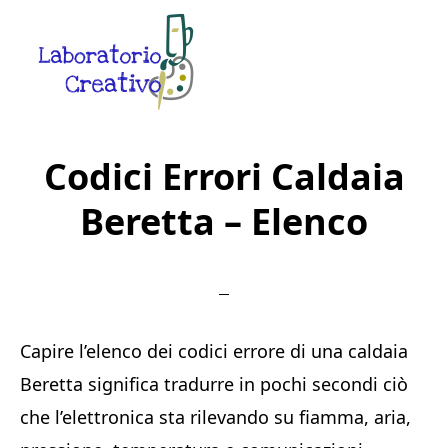
Skip
Skip
Skip
to
to
to
main
primary
footer
content
sidebar
Laboratorio
Guide
Creativo
Creative
Codici Errori Caldaia
in
Beretta​ – Elenco
Rete
Capire l’elenco dei codici errore di una caldaia
Beretta significa tradurre in pochi secondi ciò
che l’elettronica sta rilevando su fiamma, aria,