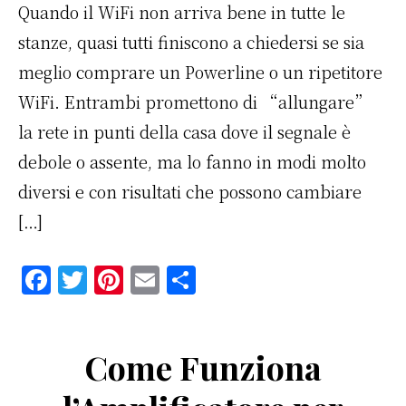
Quando il WiFi non arriva bene in tutte le
stanze, quasi tutti finiscono a chiedersi se sia
meglio comprare un Powerline o un ripetitore
WiFi. Entrambi promettono di “allungare”
la rete in punti della casa dove il segnale è
debole o assente, ma lo fanno in modi molto
diversi e con risultati che possono cambiare
[…]
F
T
Pi
E
C
a
w
n
m
o
c
it
te
ai
n
Come Funziona
e
te
re
l
di
b
r
st
vi