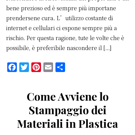
bene prezioso ed è sempre più importane
prendersene cura. L’utilizzo costante di
internet e cellulari ci espone sempre più a
rischio. Per questa ragione, tute le volte che è
possibile, è preferibile nascondere il […]
F
T
Pi
E
C
a
w
n
m
o
c
it
te
ai
n
Come Avviene lo
e
te
re
l
di
b
r
st
vi
Stampaggio dei
o
di
Materiali in Plastica
o
k