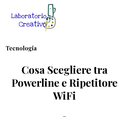
Skip
Skip
Skip
to
to
to
main
primary
footer
content
sidebar
Laboratorio
Guide
Creativo
Creative
Tecnologia
in
Rete
Cosa Scegliere tra
Powerline e Ripetitore
WiFi