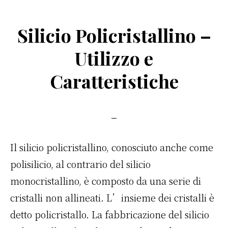
a
w
n
m
o
c
it
te
ai
n
Silicio Policristallino –
e
te
re
l
di
b
r
st
vi
Utilizzo e
o
di
Caratteristiche
o
k
Il silicio policristallino, conosciuto anche come
polisilicio, al contrario del silicio
monocristallino, è composto da una serie di
cristalli non allineati. L’insieme dei cristalli è
detto policristallo. La fabbricazione del silicio