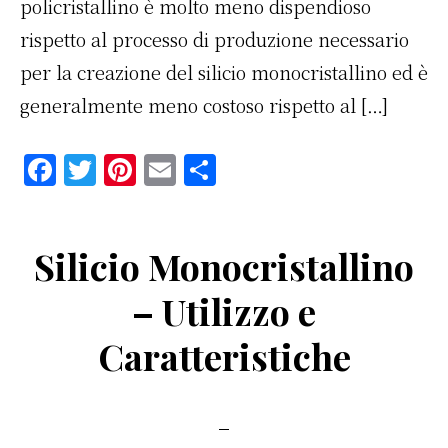
policristallino è molto meno dispendioso
rispetto al processo di produzione necessario
per la creazione del silicio monocristallino ed è
generalmente meno costoso rispetto al […]
F
T
Pi
E
C
a
w
n
m
o
c
it
te
ai
n
Silicio Monocristallino
e
te
re
l
di
b
r
st
vi
– Utilizzo e
o
di
Caratteristiche
o
k