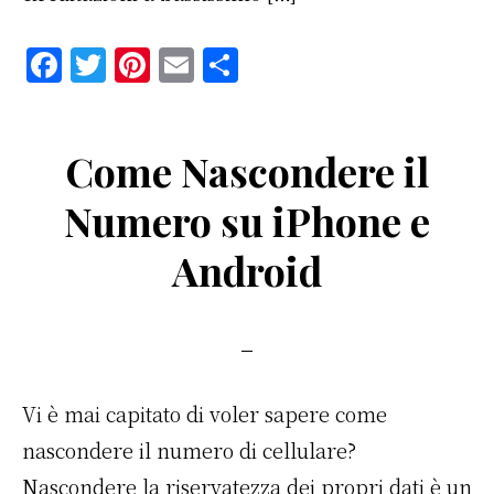
F
T
Pi
E
C
a
w
n
m
o
c
it
te
ai
n
Come Nascondere il
e
te
re
l
di
b
r
st
vi
Numero su iPhone e
o
di
Android
o
k
Vi è mai capitato di voler sapere come
nascondere il numero di cellulare?
Nascondere la riservatezza dei propri dati è un