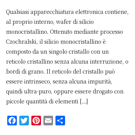
Qualsiasi apparecchiatura elettronica contiene,
al proprio interno, wafer di silicio
monocristallino. Ottenuto mediante processo
Czochralski, il silicio monocristallino è
composto da un singolo cristallo con un
reticolo cristallino senza alcuna interruzione, o
bordi di grano. Il reticolo del cristallo può
essere intrinseco, senza alcuna impurità,
quindi ultra-puro, oppure essere drogato con
piccole quantità di elementi […]
F
T
Pi
E
C
a
w
n
m
o