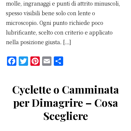
molle, ingranaggi e punti di attrito minuscoli,
spesso visibili bene solo con lente o
microscopio. Ogni punto richiede poco
lubrificante, scelto con criterio e applicato
nella posizione giusta. […]
F
T
Pi
E
C
a
w
n
m
o
c
it
te
ai
n
Cyclette o Camminata
e
te
re
l
di
b
r
st
vi
per Dimagrire – Cosa
o
di
Scegliere
o
k