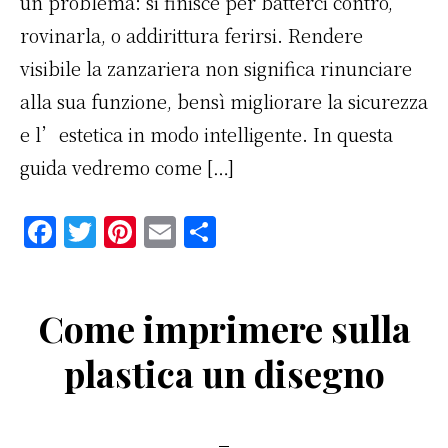
un problema: si finisce per batterci contro,
rovinarla, o addirittura ferirsi. Rendere
visibile la zanzariera non significa rinunciare
alla sua funzione, bensì migliorare la sicurezza
e l’estetica in modo intelligente. In questa
guida vedremo come […]
F
T
Pi
E
C
a
w
n
m
o
c
it
te
ai
n
Come imprimere sulla
e
te
re
l
di
b
r
st
vi
plastica un disegno
o
di
o