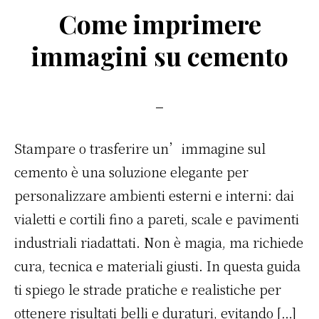
c
it
te
ai
n
Come imprimere
e
te
re
l
di
b
r
st
vi
immagini su cemento
o
di
o
k
Stampare o trasferire un’immagine sul
cemento è una soluzione elegante per
personalizzare ambienti esterni e interni: dai
vialetti e cortili fino a pareti, scale e pavimenti
industriali riadattati. Non è magia, ma richiede
cura, tecnica e materiali giusti. In questa guida
ti spiego le strade pratiche e realistiche per
ottenere risultati belli e duraturi, evitando […]