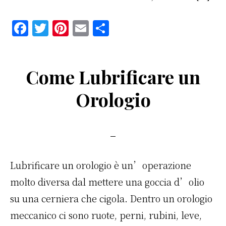
F
T
Pi
E
C
a
w
n
m
o
c
it
te
ai
n
Come Lubrificare un
e
te
re
l
di
b
r
st
vi
Orologio
o
di
o
k
Lubrificare un orologio è un’operazione
molto diversa dal mettere una goccia d’olio
su una cerniera che cigola. Dentro un orologio
meccanico ci sono ruote, perni, rubini, leve,