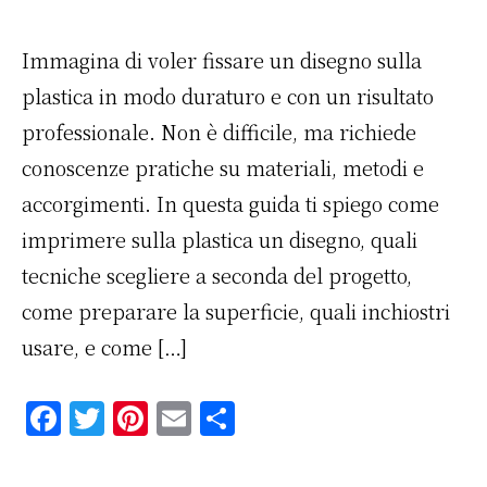
k
Immagina di voler fissare un disegno sulla
plastica in modo duraturo e con un risultato
professionale. Non è difficile, ma richiede
conoscenze pratiche su materiali, metodi e
accorgimenti. In questa guida ti spiego come
imprimere sulla plastica un disegno, quali
tecniche scegliere a seconda del progetto,
come preparare la superficie, quali inchiostri
usare, e come […]
F
T
Pi
E
C
a
w
n
m
o