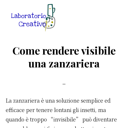
Skip
Skip
Skip
to
to
to
main
primary
footer
content
sidebar
Laboratorio
Guide
Creativo
Creative
Come rendere visibile
in
una zanzariera
Rete
La zanzariera è una soluzione semplice ed
efficace per tenere lontani gli insetti, ma
quando è troppo “invisibile” può diventare