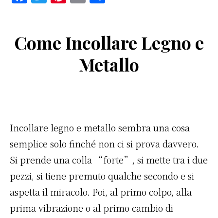
a
w
n
m
o
c
it
te
ai
n
Come Incollare Legno e
e
te
re
l
di
b
r
st
vi
Metallo​
o
di
o
k
Incollare legno e metallo sembra una cosa
semplice solo finché non ci si prova davvero.
Si prende una colla “forte”, si mette tra i due
pezzi, si tiene premuto qualche secondo e si
aspetta il miracolo. Poi, al primo colpo, alla
prima vibrazione o al primo cambio di