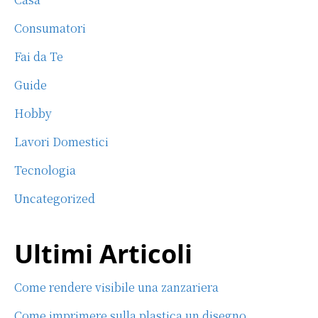
k
Consumatori
Fai da Te
Guide
Hobby
Lavori Domestici
Tecnologia
Uncategorized
Ultimi Articoli
Come rendere visibile una zanzariera
Come imprimere sulla plastica un disegno