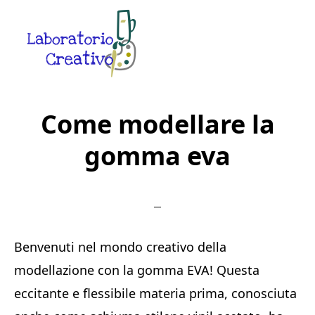
Skip
Skip
Skip
to
to
to
main
primary
footer
content
sidebar
Laboratorio
Guide
Creativo
Creative
Come modellare la
in
gomma eva
Rete
Benvenuti nel mondo creativo della
modellazione con la gomma EVA! Questa
eccitante e flessibile materia prima, conosciuta