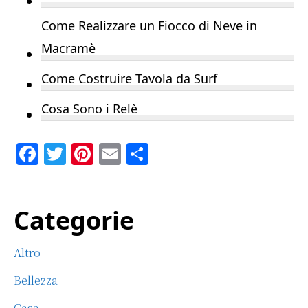
Come Realizzare un Fiocco di Neve in
Macramè
Come Costruire Tavola da Surf
Cosa Sono i Relè
F
T
Pi
E
C
a
w
n
m
o
c
it
te
ai
n
Primary
Categorie
e
te
re
l
di
b
r
st
vi
Sidebar
Altro
o
di
o
Bellezza
Casa