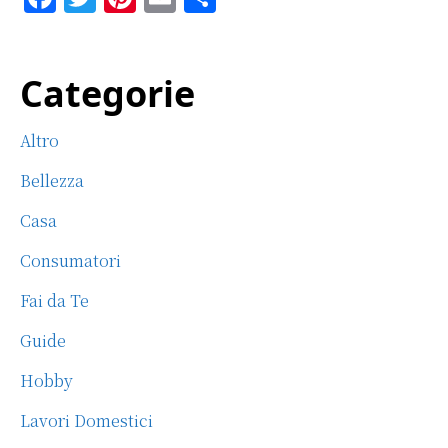
a
w
n
m
o
c
it
te
ai
n
Primary
Categorie
e
te
re
l
di
b
r
st
vi
Sidebar
Altro
o
di
o
Bellezza
k
Casa
Consumatori
Fai da Te
Guide
Hobby
Lavori Domestici