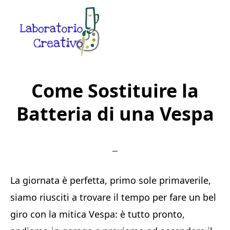
Skip
Skip
Skip
to
to
to
main
primary
footer
content
sidebar
Laboratorio
Guide
Creativo
Creative
Come Sostituire la
in
Batteria di una Vespa
Rete
La giornata è perfetta, primo sole primaverile,
siamo riusciti a trovare il tempo per fare un bel
giro con la mitica Vespa: è tutto pronto,