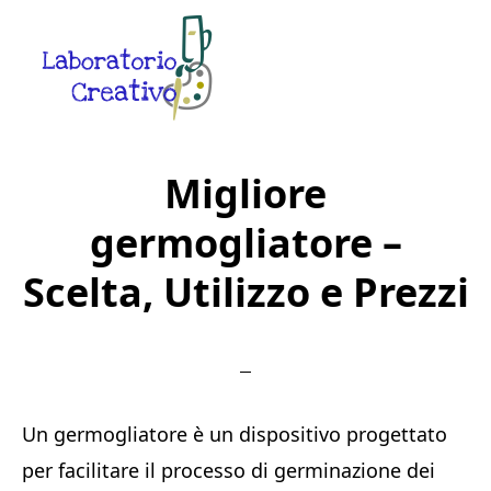
Skip
Skip
Skip
to
to
to
main
primary
footer
content
sidebar
Laboratorio
Guide
Creativo
Creative
Migliore
in
germogliatore –
Rete
Scelta, Utilizzo e Prezzi
Un germogliatore è un dispositivo progettato
per facilitare il processo di germinazione dei