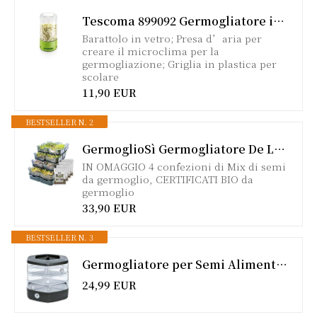
Tescoma 899092 Germogliatore in Vetro Sense
Barattolo in vetro; Presa d’aria per
creare il microclima per la
germogliazione; Griglia in plastica per
scolare
11,90 EUR
BESTSELLER N. 2
GermoglioSì Germogliatore De Luxe per Semi BPA Free + 4 Confezioni Mix di Semi (32gr.), Innovativo Multifunzione Brevettato a 5 vassoi
IN OMAGGIO 4 confezioni di Mix di semi
da germoglio, CERTIFICATI BIO da
germoglio
33,90 EUR
BESTSELLER N. 3
Germogliatore per Semi Alimentari con 3 livelli ø17 cm - Germinatore per Semi, Germogli, Microgreens - Germogliatore per Semi in Plastica, Antracite
24,99 EUR