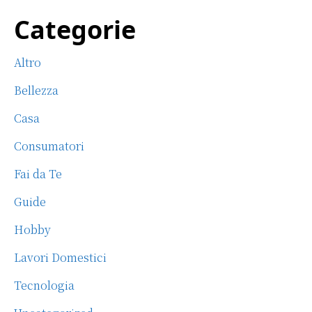
c
it
te
ai
n
Primary
Categorie
e
te
re
l
di
b
r
st
vi
Sidebar
Altro
o
di
o
Bellezza
k
Casa
Consumatori
Fai da Te
Guide
Hobby
Lavori Domestici
Tecnologia