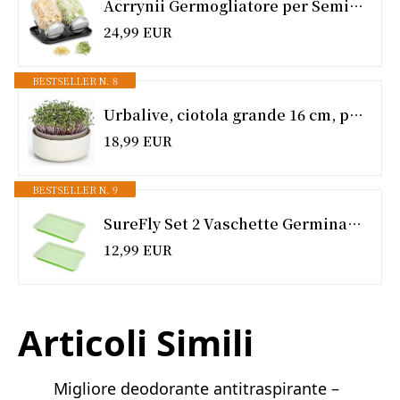
Acrrynii Germogliatore per Semi, 2 X 1000ml Barattolo Germogliatore in Vetro con Coperchio a Filtro in Acciaio Inox, Supporto Regolabile e Vassoio Nero, Barattoli Germogli per Germinazione di Semi
24,99 EUR
BESTSELLER N. 8
Urbalive, ciotola grande 16 cm, per germogli, semi di crescione, microverdi, design scolapasta in plastica di alta qualità, germogli con miscela di caffè
18,99 EUR
BESTSELLER N. 9
SureFly Set 2 Vaschette Germinazione per Semi, Germogliatore Microgreens 22x14 cm, Vassoio Idroponico Senza Terra con Sistema Drenaggio, per Crescita di Germogli, Crescione e Erba per Gatti
12,99 EUR
Articoli Simili
Migliore deodorante antitraspirante –