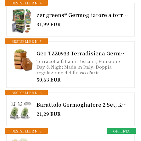
BESTSELLER N. 4
zengreens® Germogliatore a torre biologico - torre per germogli a 4 livelli - Include e semi (broccoli, ravanello & fagiolo mungo)
31,99 EUR
BESTSELLER N. 5
Geo TZZ0933 Terradisiena Germogliatore In Terracotta
Terracotta fatta in Toscana; Funzione
Day & Nigh; Made in Italy; Doppia
regolazione del flusso d'aria
50,63 EUR
BESTSELLER N. 6
Barattolo Germogliatore 2 Set, Kit di Barattoli per Germogliamento di Semi, 1000ml Germogliatore in Vetro, 2 Coperture, 2 Supporti e 2 Vassoio, per Broccoli, germogli e Semi
21,29 EUR
BESTSELLER N. 7
OFFERTA