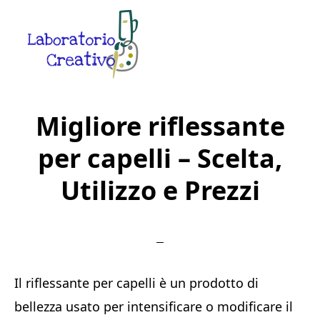
Skip
Skip
Skip
to
to
to
main
primary
footer
content
sidebar
Laboratorio
Guide
Creativo
Creative
Migliore riflessante
in
per capelli – Scelta,
Rete
Utilizzo e Prezzi
Il riflessante per capelli è un prodotto di
bellezza usato per intensificare o modificare il