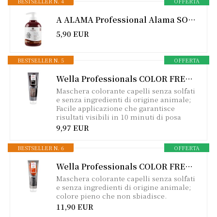
BESTSELLER N. 4
OFFERTA
A ALAMA Professional Alama SOS Color&GO Maschera Colorante Non Permanente Rame per Capelli Naturali, Colorati e Con Mèches, Nutriente e Tonalizzante, Senza Ammoniaca, 300 ml
5,90 EUR
BESTSELLER N. 5
OFFERTA
Wella Professionals COLOR FRESH MASKS Cool Espresso Mask| Maschera Colorata Capelli, Tintura Semipermanente | Trattamento Rinfrescante Colore Temporaneo | Per Tutti i Tipi di Capelli, 150ml
Maschera colorante capelli senza solfati
e senza ingredienti di origine animale;
Facile applicazione che garantisce
risultati visibili in 10 minuti di posa
9,97 EUR
BESTSELLER N. 6
OFFERTA
Wella Professionals COLOR FRESH MASK Copper Glow | Maschera Colorata Capelli, Tintura Semipermanente | Trattamento Rinfrescante Colore Temporaneo | Per Tutti i Tipi di Capelli, 150ml
Maschera colorante capelli senza solfati
e senza ingredienti di origine animale;
colore pieno che non sbiadisce.
11,90 EUR