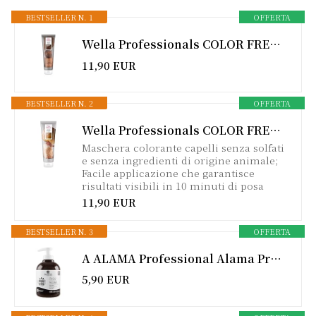
BESTSELLER N. 1
OFFERTA
Wella Professionals COLOR FRESH MASK Chocolate Touch| Maschera Colorata Capelli, Tintura Semipermanente | Trattamento Rinfrescante Colore Temporaneo | Per Tutti i Tipi di Capelli, 150ml
11,90 EUR
BESTSELLER N. 2
OFFERTA
Wella Professionals COLOR FRESH MASK Caramel Glaze | Maschera Colorata Capelli, Tintura Semipermanente | Trattamento Rinfrescante Colore Temporaneo | Per Tutti i Tipi di Capelli, 150ml
Maschera colorante capelli senza solfati
e senza ingredienti di origine animale;
Facile applicazione che garantisce
risultati visibili in 10 minuti di posa
11,90 EUR
BESTSELLER N. 3
OFFERTA
A ALAMA Professional Alama Professional S.O.S Color&Go Maschera Colorata Cioccolato, Nutriente, Ravvivante, Riflessante e Tonalizzante per Capelli Naturali, Colorati e Con Mèches, 300 ml
5,90 EUR