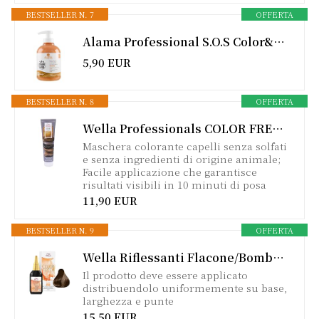
BESTSELLER N. 7
OFFERTA
Alama Professional S.O.S Color&Go Maschera Colore Dorato, 300 ml
5,90 EUR
BESTSELLER N. 8
OFFERTA
Wella Professionals COLOR FRESH MASK Golden Gloss | Maschera Colorata Capelli, Tintura Semipermanente | Trattamento Rinfrescante Colore Temporaneo | Per Tutti i Tipi di Capelli, 150ml
Maschera colorante capelli senza solfati
e senza ingredienti di origine animale;
Facile applicazione che garantisce
risultati visibili in 10 minuti di posa
11,90 EUR
BESTSELLER N. 9
OFFERTA
Wella Riflessanti Flacone/Bombola, 5/07 - 75 ml
Il prodotto deve essere applicato
distribuendolo uniformemente su base,
larghezza e punte
15,50 EUR