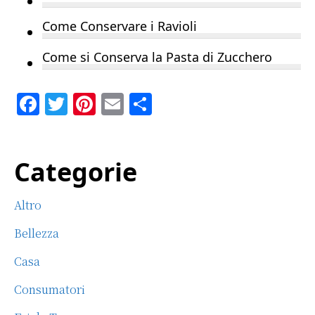
Come Conservare i Ravioli
Come si Conserva la Pasta di Zucchero
F
T
Pi
E
C
a
w
n
m
o
c
it
te
ai
n
Primary
Categorie
e
te
re
l
di
b
r
st
vi
Sidebar
Altro
o
di
o
Bellezza
k
Casa
Consumatori