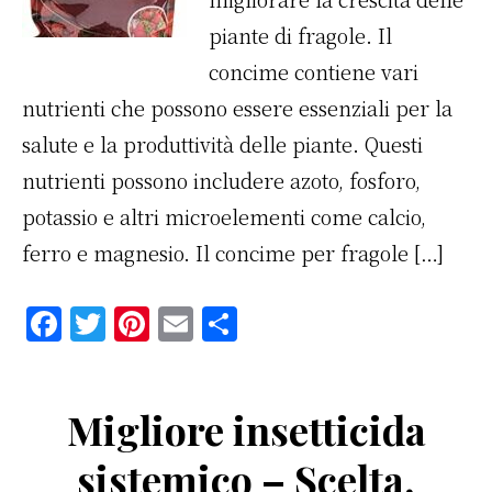
piante di fragole. Il
concime contiene vari
nutrienti che possono essere essenziali per la
salute e la produttività delle piante. Questi
nutrienti possono includere azoto, fosforo,
potassio e altri microelementi come calcio,
ferro e magnesio. Il concime per fragole […]
F
T
Pi
E
C
a
w
n
m
o
c
it
te
ai
n
Migliore insetticida
e
te
re
l
di
b
r
st
vi
sistemico – Scelta,