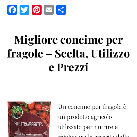
F
T
Pi
E
C
a
w
n
m
o
c
it
te
ai
n
Migliore concime per
e
te
re
l
di
b
r
st
vi
fragole – Scelta, Utilizzo
o
di
e Prezzi
o
k
Un concime per fragole è
un prodotto agricolo
utilizzato per nutrire e
migliorare la crescita delle