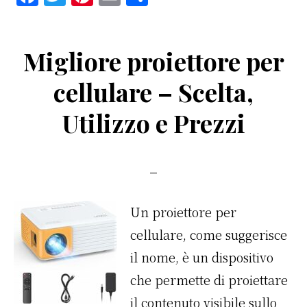
a
w
n
m
o
c
it
te
ai
n
Migliore proiettore per
e
te
re
l
di
b
r
st
vi
cellulare – Scelta,
o
di
Utilizzo e Prezzi
o
k
Un proiettore per
cellulare, come suggerisce
il nome, è un dispositivo
che permette di proiettare
il contenuto visibile sullo