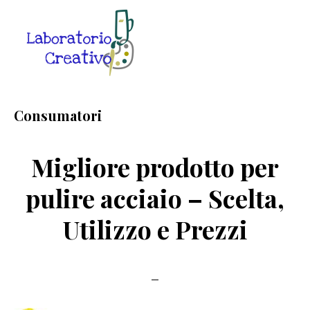
Skip
Skip
Skip
to
to
to
main
primary
footer
content
sidebar
Laboratorio
Guide
Creativo
Creative
Consumatori
in
Rete
Migliore prodotto per
pulire acciaio – Scelta,
Utilizzo e Prezzi