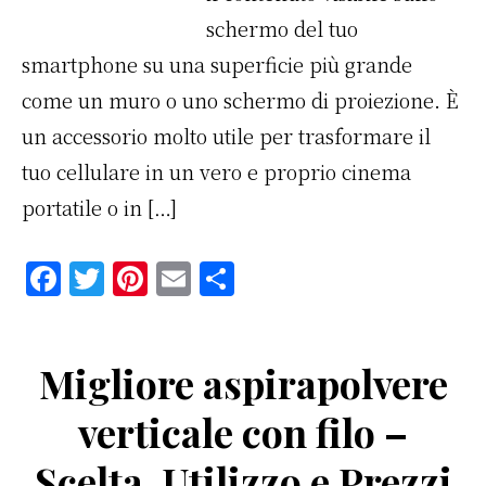
schermo del tuo
smartphone su una superficie più grande
come un muro o uno schermo di proiezione. È
un accessorio molto utile per trasformare il
tuo cellulare in un vero e proprio cinema
portatile o in […]
F
T
Pi
E
C
a
w
n
m
o
c
it
te
ai
n
Migliore aspirapolvere
e
te
re
l
di
b
r
st
vi
verticale con filo –
o
di
Scelta, Utilizzo e Prezzi