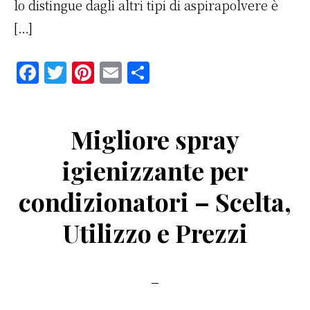
lo distingue dagli altri tipi di aspirapolvere è
[…]
F
T
Pi
E
C
a
w
n
m
o
c
it
te
ai
n
Migliore spray
e
te
re
l
di
b
r
st
vi
igienizzante per
o
di
condizionatori – Scelta,
o
k
Utilizzo e Prezzi