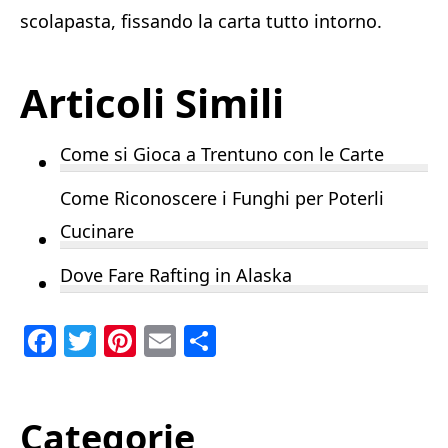
scolapasta, fissando la carta tutto intorno.
Articoli Simili
Come si Gioca a Trentuno con le Carte
Come Riconoscere i Funghi per Poterli
Cucinare
Dove Fare Rafting in Alaska
F
T
Pi
E
C
a
w
n
m
o
c
it
te
ai
n
Primary
Categorie
e
te
re
l
di