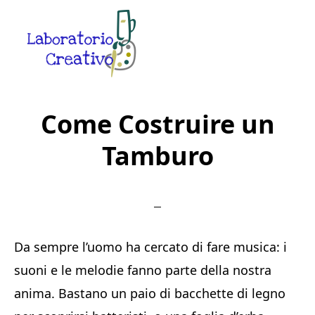
Skip
Skip
Skip
to
to
to
main
primary
footer
content
sidebar
Laboratorio
Guide
Creativo
Creative
Come Costruire un
in
Tamburo
Rete
Da sempre l’uomo ha cercato di fare musica: i
suoni e le melodie fanno parte della nostra
anima. Bastano un paio di bacchette di legno