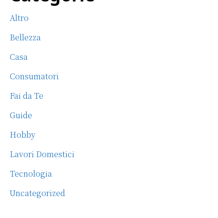
b
r
st
vi
Sidebar
Altro
o
di
o
Bellezza
k
Casa
Consumatori
Fai da Te
Guide
Hobby
Lavori Domestici
Tecnologia
Uncategorized