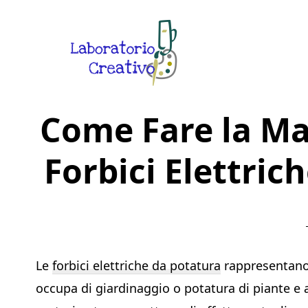
Skip
Skip
Skip
to
to
to
main
primary
footer
content
sidebar
Laboratorio
Guide
Creativo
Come Fare la Ma
Creative
in
Forbici Elettric
Rete
Le
forbici elettriche da potatura
rappresentano 
occupa di giardinaggio o potatura di piante e ar