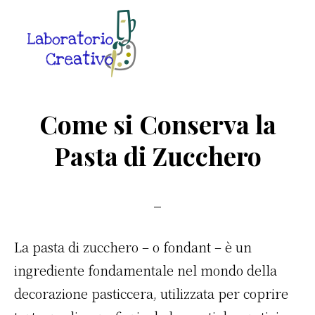
Skip
Skip
Skip
to
to
to
main
primary
footer
content
sidebar
Laboratorio
Guide
Creativo
Creative
Come si Conserva la
in
Pasta di Zucchero
Rete
La pasta di zucchero – o fondant – è un
ingrediente fondamentale nel mondo della
decorazione pasticcera, utilizzata per coprire