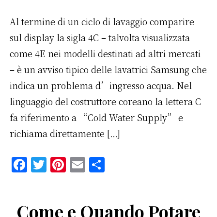
Al termine di un ciclo di lavaggio comparire
sul display la sigla 4C – talvolta visualizzata
come 4E nei modelli destinati ad altri mercati
– è un avviso tipico delle lavatrici Samsung che
indica un problema d’ingresso acqua. Nel
linguaggio del costruttore coreano la lettera C
fa riferimento a “Cold Water Supply” e
richiama direttamente […]
F
T
Pi
E
C
a
w
n
m
o
c
it
te
ai
n
Come e Quando Potare
e
te
re
l
di