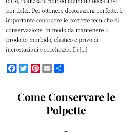
torte, realizzare fiori ed elementi decorativi
per dolci. Per ottenere decorazioni perfette, è
importante conoscere le corrette tecniche di
conservazione, in modo da mantenere il
prodotto morbido, elastico e privo di
incrostazioni o secchezza. Di […]
F
T
Pi
E
C
a
w
n
m
o
c
it
te
ai
n
Come Conservare le
e
te
re
l
di
b
r
st
vi
Polpette
o
di
o