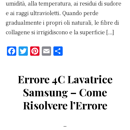
umidità, alla temperatura, ai residui di sudore
e ai raggi ultravioletti. Quando perde
gradualmente i propri oli naturali, le fibre di
collagene si irrigidiscono e la superficie […]
F
T
Pi
E
C
a
w
n
m
o
c
it
te
ai
n
Errore 4C Lavatrice
e
te
re
l
di
b
r
st
vi
Samsung – Come
o
di
Risolvere l’Errore​
o
k