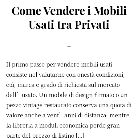
c
it
te
ai
n
Come Vendere i Mobili
e
te
re
l
di
b
r
st
vi
Usati tra Privati
o
di
o
k
Il primo passo per vendere mobili usati
consiste nel valutarne con onestà condizioni,
età, marca e grado di richiesta sul mercato
dell’usato. Un mobile di design firmato o un
pezzo vintage restaurato conserva una quota di
valore anche a vent’anni di distanza, mentre
la libreria a moduli economica perde gran
parte del prezzo di listino […]