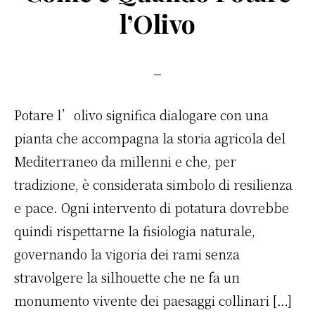
b
r
st
vi
l’Olivo
o
di
o
k
Potare l’olivo significa dialogare con una
pianta che accompagna la storia agricola del
Mediterraneo da millenni e che, per
tradizione, è considerata simbolo di resilienza
e pace. Ogni intervento di potatura dovrebbe
quindi rispettarne la fisiologia naturale,
governando la vigoria dei rami senza
stravolgere la silhouette che ne fa un
monumento vivente dei paesaggi collinari […]