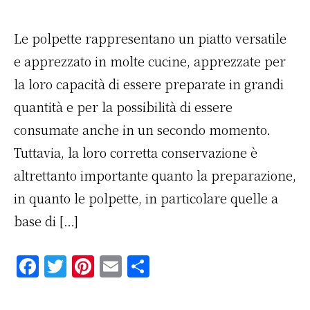
k
Le polpette rappresentano un piatto versatile
e apprezzato in molte cucine, apprezzate per
la loro capacità di essere preparate in grandi
quantità e per la possibilità di essere
consumate anche in un secondo momento.
Tuttavia, la loro corretta conservazione è
altrettanto importante quanto la preparazione,
in quanto le polpette, in particolare quelle a
base di […]
F
T
Pi
E
C
a
w
n
m
o