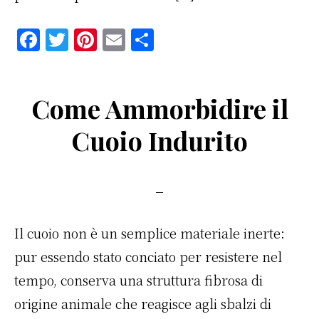
F
T
Pi
E
C
a
w
n
m
o
c
it
te
ai
n
Come Ammorbidire il
e
te
re
l
di
b
r
st
vi
Cuoio Indurito
o
di
o
k
Il cuoio non è un semplice materiale inerte:
pur essendo stato conciato per resistere nel
tempo, conserva una struttura fibrosa di
origine animale che reagisce agli sbalzi di